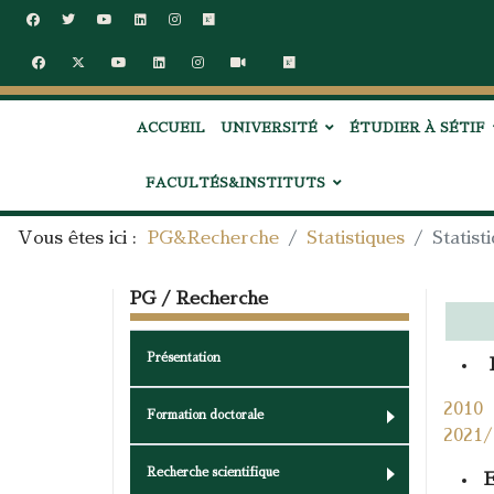
ACCUEIL
UNIVERSITÉ
ÉTUDIER À SÉTIF
FACULTÉS&INSTITUTS
Vous êtes ici :
PG&Recherche
Statistiques
Statist
PG / Recherche
Présentation
E
2010
Formation doctorale
2021/
Recherche scientifique
E