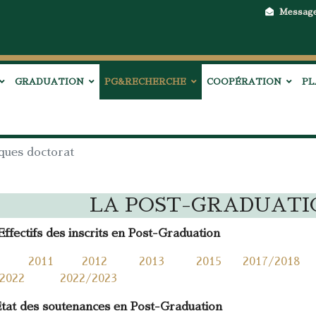
Messag
GRADUATION
PG&RECHERCHE
COOPÉRATION
PL
iques doctorat
LA POST-GRADUATI
ffectifs des inscrits en Post-Graduation
2011
2012
2013
2015
2017/2018
2022
2022/2023
tat des soutenances en Post-Graduation