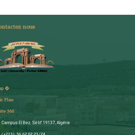
ontactez nous
ap
ir Plan
site 360
Campus El Bez. Sétif 19137, Algérie
(+213) 36 62 02 23/24