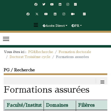
Accès Direct
FR
Vous êtes ici :
PG&Recherche
Formation doctorale
Doctorat Troisiéme cycle
Formations assurées
PG / Recherche
≡
Formations assurées
Faculté/Institut
Domaines
Filières