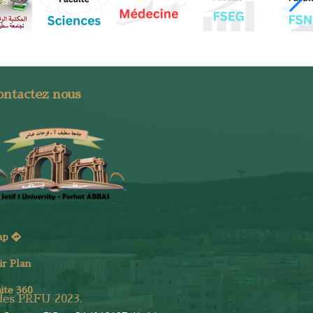
ontactez nous
ap
ir Plan
site 360
 des PRFU 2023.