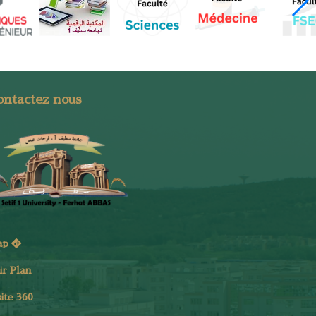
ontactez nous
ap
ir Plan
site 360