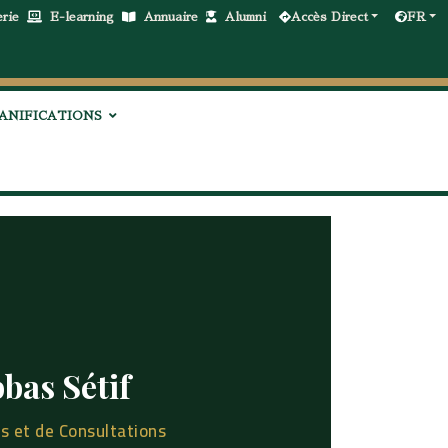
erie
E-learning
Annuaire
Alumni
Accès Direct
FR
ANIFICATIONS
bas Sétif
es et de Consultations