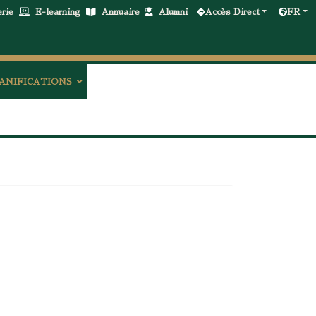
erie
E-learning
Annuaire
Alumni
Accès Direct
FR
ANIFICATIONS